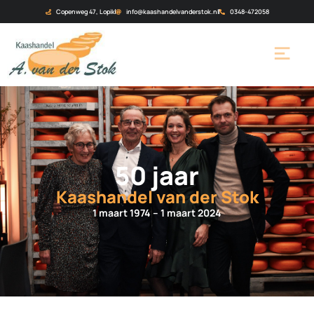
Copenweg 47, Lopik
info@kaashandelvanderstok.nl
0348-472058
50 jaar
Kaashandel van der Stok
1 maart 1974 – 1 maart 2024