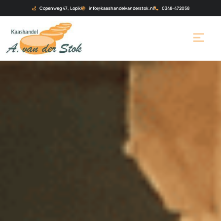
Copenweg 47, Lopik
info@kaashandelvanderstok.nl
0348-472058