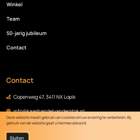
Winkel
Team
50-jarig jubileum
Contact
Contact
Copenweg 47, 3411 NX Lopik
info@kaashandelvanderstok.nl
Deze website maakt gebruik van cookies om uw ervaring te verbeteren. Bij
gebruik van de website gaat u hiermee akkoord.
0348-472058
Sluiten