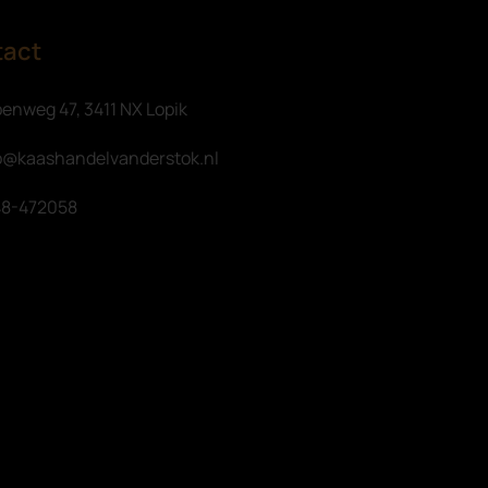
tact
enweg 47, 3411 NX Lopik
o@kaashandelvanderstok.nl
8-472058