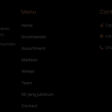
Menu
Con
Cop
Home
veren
rs.
inf
Groothandel
e markten
034
Assortiment
Markten
Winkel
Team
50-jarig jubileum
Contact