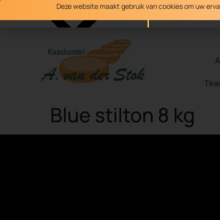
Deze website maakt gebruik van cookies om uw ervari
Copenweg 47, Lopik
info@kaashandelvanderstok.nl
A
Tea
Blue stilton 8 kg