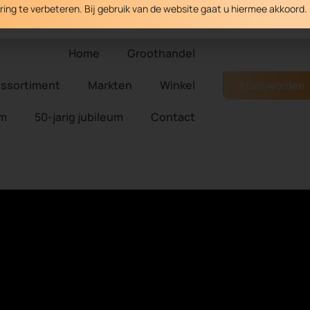
ng te verbeteren. Bij gebruik van de website gaat u hiermee akkoord.
0348-472058
Home
Groothandel
ssortiment
Markten
Winkel
Klant worden
m
50-jarig jubileum
Contact