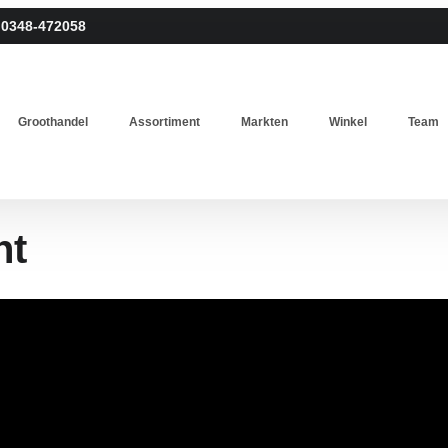
0348-472058
Groothandel
Assortiment
Markten
Winkel
Team
ht