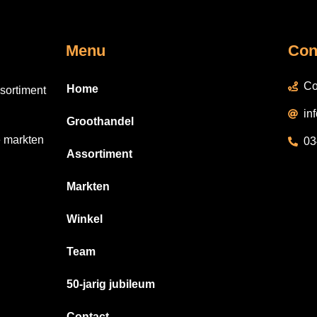
Menu
Con
Co
Home
sortiment
in
Groothandel
e markten
03
Assortiment
Markten
Winkel
Team
50-jarig jubileum
Contact