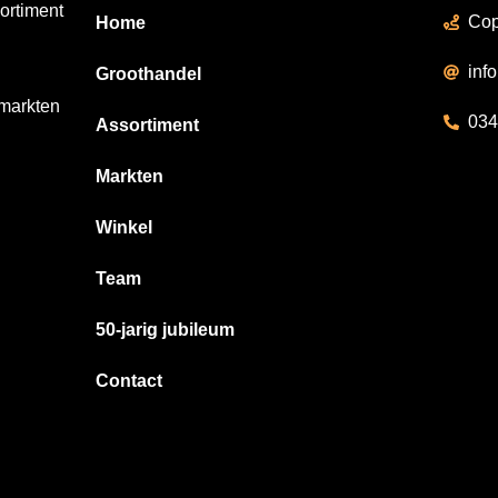
ortiment
Cop
Home
inf
Groothandel
 markten
034
Assortiment
Markten
Winkel
Team
50-jarig jubileum
Contact