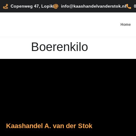
Copenweg 47, Lopik
info@kaashandelvanderstok.nl
Home
Boerenkilo
Kaashandel A. van der Stok