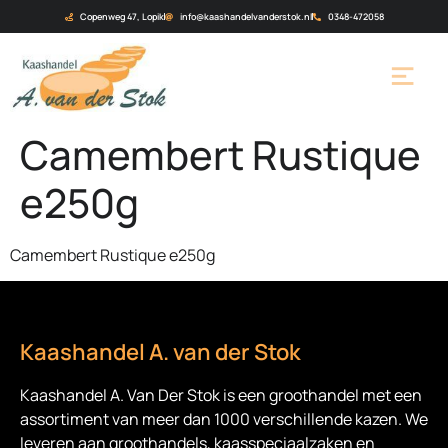
Copenweg 47, Lopik
info@kaashandelvanderstok.nl
0348-472058
Camembert Rustique
e250g
Camembert Rustique e250g
Kaashandel A. van der Stok
Kaashandel A. Van Der Stok is een
groothandel met een
assortiment van meer dan 1000 verschillende kazen. We
leveren aan groothandels, kaasspeciaalzaken en