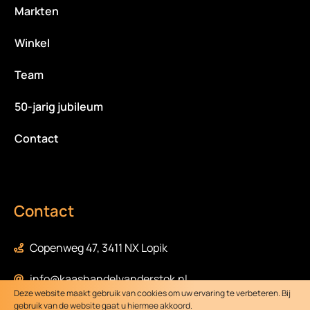
Markten
Winkel
Team
50-jarig jubileum
Contact
Contact
Copenweg 47, 3411 NX Lopik
info@kaashandelvanderstok.nl
Deze website maakt gebruik van cookies om uw ervaring te verbeteren. Bij
gebruik van de website gaat u hiermee akkoord.
0348-472058