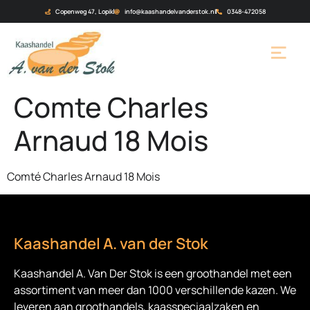
Copenweg 47, Lopik
info@kaashandelvanderstok.nl
0348-472058
Comte Charles
Arnaud 18 Mois
Comté Charles Arnaud 18 Mois
Kaashandel A. van der Stok
Kaashandel A. Van Der Stok is een
groothandel met een
assortiment van meer dan 1000 verschillende kazen. We
leveren aan groothandels, kaasspeciaalzaken en