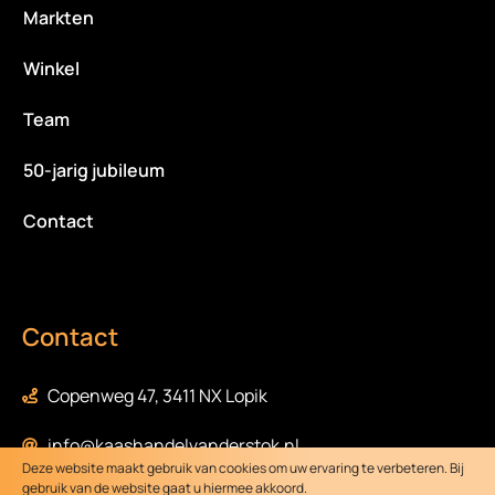
Markten
Winkel
Team
50-jarig jubileum
Contact
Contact
Copenweg 47, 3411 NX Lopik
info@kaashandelvanderstok.nl
Deze website maakt gebruik van cookies om uw ervaring te verbeteren. Bij
gebruik van de website gaat u hiermee akkoord.
0348-472058