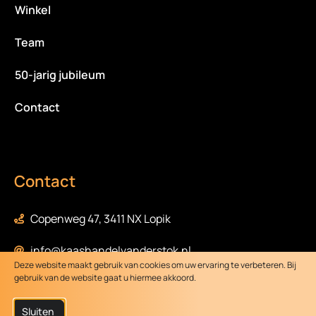
Winkel
Team
50-jarig jubileum
Contact
Contact
Copenweg 47, 3411 NX Lopik
info@kaashandelvanderstok.nl
Deze website maakt gebruik van cookies om uw ervaring te verbeteren. Bij
gebruik van de website gaat u hiermee akkoord.
0348-472058
Sluiten