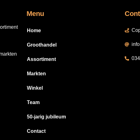
Menu
Cont
ortiment
Cop
Home
inf
Groothandel
 markten
034
Assortiment
Markten
Winkel
Team
50-jarig jubileum
Contact