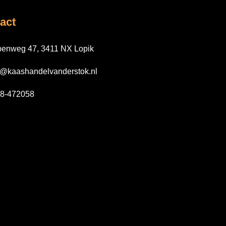
act
enweg 47, 3411 NX Lopik
o@kaashandelvanderstok.nl
8-472058