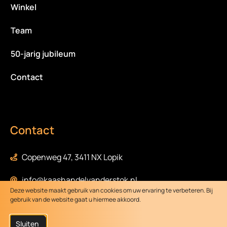
Winkel
Team
50-jarig jubileum
Contact
Contact
Copenweg 47, 3411 NX Lopik
info@kaashandelvanderstok.nl
Deze website maakt gebruik van cookies om uw ervaring te verbeteren. Bij
gebruik van de website gaat u hiermee akkoord.
0348-472058
Sluiten