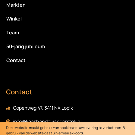
Markten
Winkel
Team
50-jarig jubileum
Contact
Contact
Copenweg 47, 3411 NX Lopik
info@kaashandelvanderstok.nl
Deze website maakt gebruik van cookies om uw ervaring te verbeteren. Bij
gebruik van de website gaat u hiermee akkoord.
0348-472058