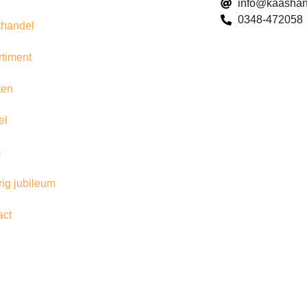
info@kaashan
0348-472058
thandel
rtiment
ten
el
m
rig jubileum
act