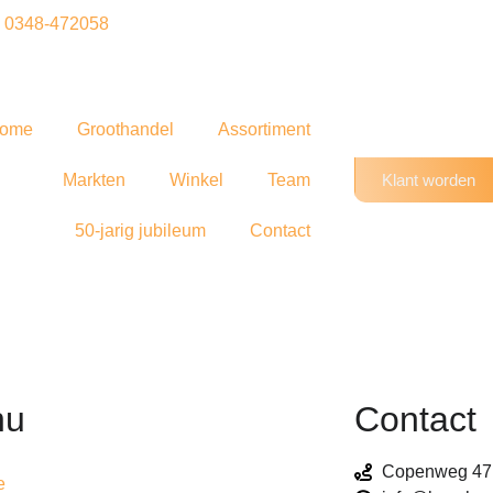
0348-472058
ome
Groothandel
Assortiment
Markten
Winkel
Team
Klant worden
50-jarig jubileum
Contact
nu
Contact
Copenweg 47,
e