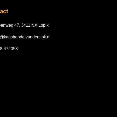
act
enweg 47, 3411 NX Lopik
o@kaashandelvanderstok.nl
8-472058