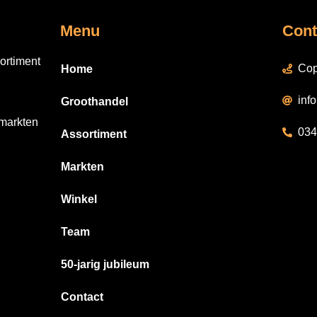
Menu
Cont
ortiment
Cop
Home
inf
Groothandel
 markten
034
Assortiment
Markten
Winkel
Team
50-jarig jubileum
Contact