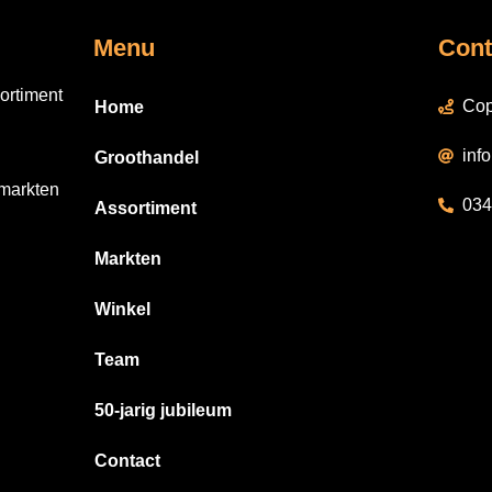
Menu
Cont
ortiment
Cop
Home
inf
Groothandel
 markten
034
Assortiment
Markten
Winkel
Team
50-jarig jubileum
Contact