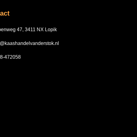
act
enweg 47, 3411 NX Lopik
o@kaashandelvanderstok.nl
8-472058