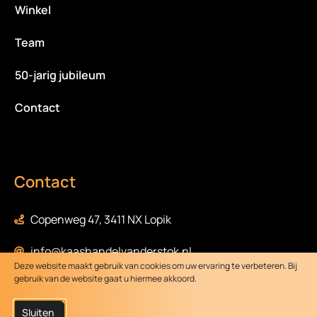
Winkel
Team
50-jarig jubileum
Contact
Contact
Copenweg 47, 3411 NX Lopik
info@kaashandelvanderstok.nl
Deze website maakt gebruik van cookies om uw ervaring te verbeteren. Bij
gebruik van de website gaat u hiermee akkoord.
0348-472058
Sluiten