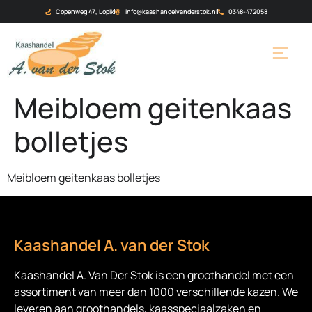
Copenweg 47, Lopik
info@kaashandelvanderstok.nl
0348-472058
Meibloem geitenkaas
bolletjes
Meibloem geitenkaas bolletjes
Kaashandel A. van der Stok
Kaashandel A. Van Der Stok is een
groothandel met een
assortiment van meer dan 1000 verschillende kazen. We
leveren aan groothandels, kaasspeciaalzaken en