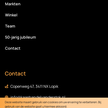
Markten
Winkel
Team
50-jarig jubileum
Contact
Contact
Copenweg 47, 3411 NX Lopik
info@kaashandelvanderstok.nl
Deze website maakt gebruik van cookies om uw ervaring te verbeteren. Bij
gebruik van de website gaat u hiermee akkoord.
0348-472058