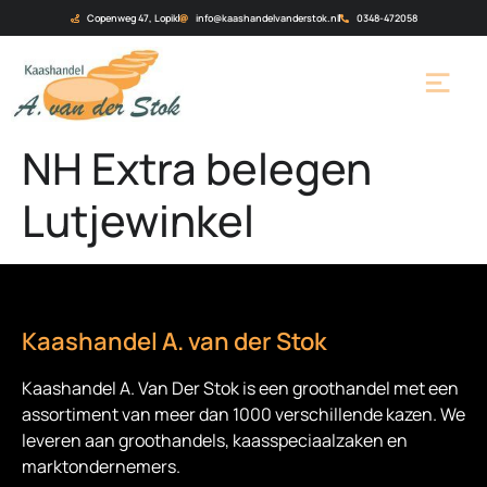
Copenweg 47, Lopik
info@kaashandelvanderstok.nl
0348-472058
NH Extra belegen
Lutjewinkel
Kaashandel A. van der Stok
Kaashandel A. Van Der Stok is een
groothandel met een
assortiment van meer dan 1000 verschillende kazen. We
leveren aan groothandels, kaasspeciaalzaken en
marktondernemers.