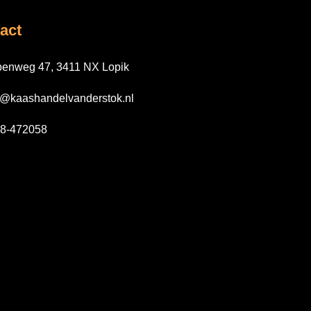
act
enweg 47, 3411 NX Lopik
o@kaashandelvanderstok.nl
8-472058