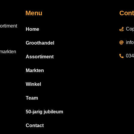
Menu
Cont
ortiment
Cop
Home
inf
Groothandel
 markten
034
Assortiment
Markten
Winkel
Team
50-jarig jubileum
Contact