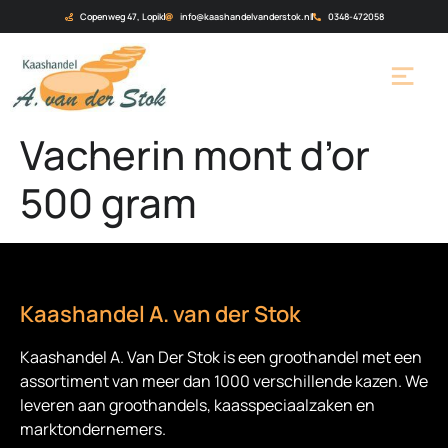
Copenweg 47, Lopik
info@kaashandelvanderstok.nl
0348-472058
Vacherin mont d’or
500 gram
Kaashandel A. van der Stok
Kaashandel A. Van Der Stok is een
groothandel met een
assortiment van meer dan 1000 verschillende kazen. We
leveren aan groothandels, kaasspeciaalzaken en
marktondernemers.