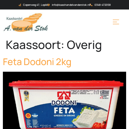
Copenweg 47, Lopik
info@kaashandelvanderstok.nl
0348-472058
Kaassoort:
Overig
Feta Dodoni 2kg