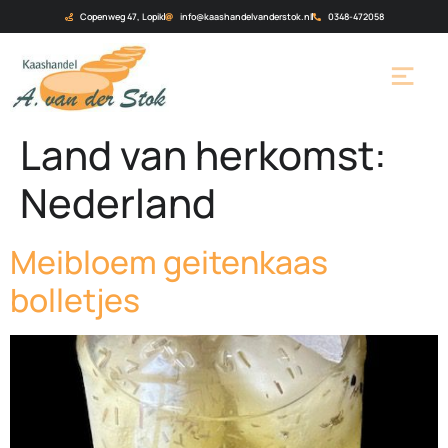
Copenweg 47, Lopik
info@kaashandelvanderstok.nl
0348-472058
Land van herkomst:
Nederland
Meibloem geitenkaas
bolletjes